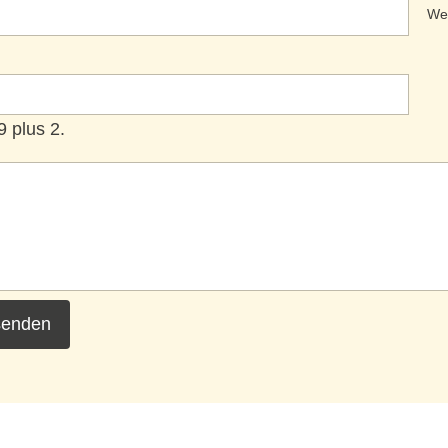
We
9 plus 2.
senden