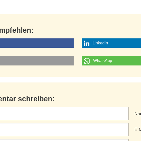
empfehlen:
LinkedIn
WhatsApp
ntar schreiben:
Na
E-M