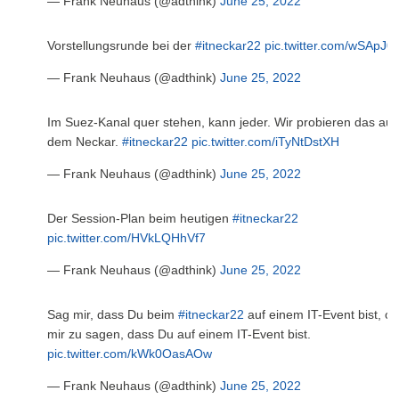
— Frank Neuhaus (@adthink)
June 25, 2022
Vorstellungsrunde bei der
#itneckar22
pic.twitter.com/wSApJ0
— Frank Neuhaus (@adthink)
June 25, 2022
Im Suez-Kanal quer stehen, kann jeder. Wir probieren das auf
dem Neckar.
#itneckar22
pic.twitter.com/iTyNtDstXH
— Frank Neuhaus (@adthink)
June 25, 2022
Der Session-Plan beim heutigen
#itneckar22
pic.twitter.com/HVkLQHhVf7
— Frank Neuhaus (@adthink)
June 25, 2022
Sag mir, dass Du beim
#itneckar22
auf einem IT-Event bist, o
mir zu sagen, dass Du auf einem IT-Event bist.
pic.twitter.com/kWk0OasAOw
— Frank Neuhaus (@adthink)
June 25, 2022