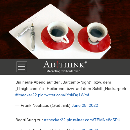
Bin heute Abend auf der „Barcamp-Night“, bzw. dem
„ITnightcamp“ in Heilbronn, bzw. auf dem Schiff „Neckarperle“
#itneckar22
pic.twitter.com/IYskDq1Wmf
— Frank Neuhaus (@adthink)
June 25, 2022
Begrüßung zur
#itneckar22
pic.twitter.com/TEMNe8d5PU