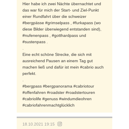
Hier habe ich zwei Nächte übernachtet und
das war für mich der Start- und Ziel-Punkt
einer Rundfahrt über die schweizer
#bergpässe #grimselpass , #furkapass (wo
diese Bilder überwiegend entstanden sind),
#nufenenpass , #gotthardpass und
#sustenpass .
.
Eine echt schöne Strecke, die sich mit
ausreichend Pausen an einem Tag gut
machen ließ und dafür ist mein #cabrio auch
perfekt.
.
#bergpass #bergpanorama #cabriotour
#offenfahren #roadster #roadstertouren
#cabriolife #genuss #windumdieohren
#cabriofahrenmachtglücklich
18.10.2021 19:15