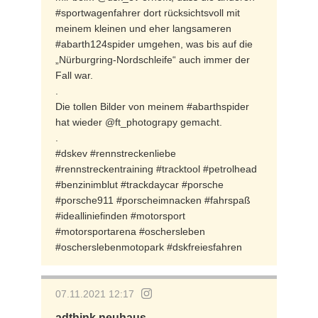
#sportwagenfahrer dort rücksichtsvoll mit
meinem kleinen und eher langsameren
#abarth124spider umgehen, was bis auf die
„Nürburgring-Nordschleife“ auch immer der
Fall war.
.
Die tollen Bilder von meinem #abarthspider
hat wieder @ft_photograpy gemacht.
.
#dskev #rennstreckenliebe
#rennstreckentraining #tracktool #petrolhead
#benzinimblut #trackdaycar #porsche
#porsche911 #porscheimnacken #fahrspaß
#idealliniefinden #motorsport
#motorsportarena #oschersleben
#oscherslebenmotopark #dskfreiesfahren
07.11.2021 12:17
adthink.neuhaus