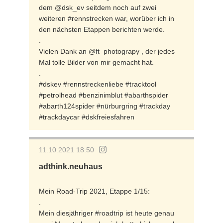
dem @dsk_ev seitdem noch auf zwei
weiteren #rennstrecken war, worüber ich in
den nächsten Etappen berichten werde.
.
Vielen Dank an @ft_photograpy , der jedes
Mal tolle Bilder von mir gemacht hat.
.
#dskev #rennstreckenliebe #tracktool
#petrolhead #benzinimblut #abarthspider
#abarth124spider #nürburgring #trackday
#trackdaycar #dskfreiesfahren
11.10.2021 18:50
adthink.neuhaus
Mein Road-Trip 2021, Etappe 1/15:
.
Mein diesjähriger #roadtrip ist heute genau