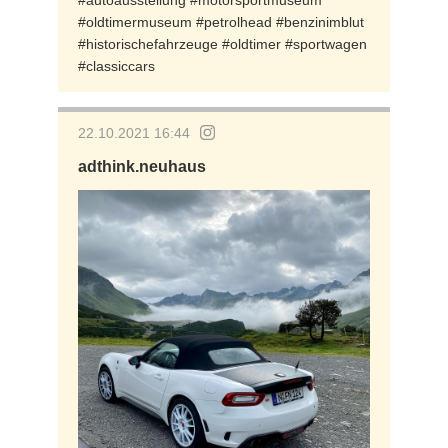
#autoausstellung #motorsportmuseum
#oldtimermuseum #petrolhead #benzinimblut
#historischefahrzeuge #oldtimer #sportwagen
#classiccars
22.10.2021 16:44
adthink.neuhaus