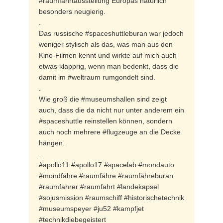
#raumfahrtausstellung Europas natürlich
besonders neugierig.
.
Das russische #spaceshuttleburan war jedoch
weniger stylisch als das, was man aus den
Kino-Filmen kennt und wirkte auf mich auch
etwas klapprig, wenn man bedenkt, dass die
damit im #weltraum rumgondelt sind.
.
Wie groß die #museumshallen sind zeigt
auch, dass die da nicht nur unter anderem ein
#spaceshuttle reinstellen können, sondern
auch noch mehrere #flugzeuge an die Decke
hängen.
.
#apollo11 #apollo17 #spacelab #mondauto
#mondfähre #raumfähre #raumfähreburan
#raumfahrer #raumfahrt #landekapsel
#sojusmission #raumschiff #historischetechnik
#museumspeyer #ju52 #kampfjet
#technikdiebegeistert