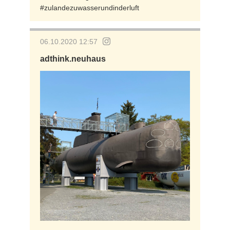
#zulandezuwasserundinderluft
06.10.2020 12:57
adthink.neuhaus