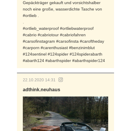
Gepäckträger gekauft und vorsichtshalber
noch eine große, wasserdichte Tasche von
#ortlieb .
.
#ortlieb_waterproof #ortliebwaterproof
#cabrio #cabriotour #cabriofahren
#carsofinstagram #carsofinsta #caroftheday
#carporn #carenthusiast #benzinimblut
#124sentinel #124spider #124spiderabarth
#abarth124 #abarthspider #abarthspider124
22.10.2020 14:31
adthink.neuhaus