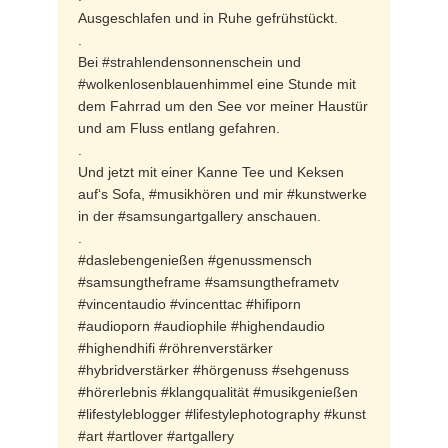
Ausgeschlafen und in Ruhe gefrühstückt.
.
Bei #strahlendensonnenschein und
#wolkenlosenblauenhimmel eine Stunde mit
dem Fahrrad um den See vor meiner Haustür
und am Fluss entlang gefahren.
.
Und jetzt mit einer Kanne Tee und Keksen
auf‘s Sofa, #musikhören und mir #kunstwerke
in der #samsungartgallery anschauen.
.
#daslebengenießen #genussmensch
#samsungtheframe #samsungtheframetv
#vincentaudio #vincenttac #hifiporn
#audioporn #audiophile #highendaudio
#highendhifi #röhrenverstärker
#hybridverstärker #hörgenuss #sehgenuss
#hörerlebnis #klangqualität #musikgenießen
#lifestyleblogger #lifestylephotography #kunst
#art #artlover #artgallery