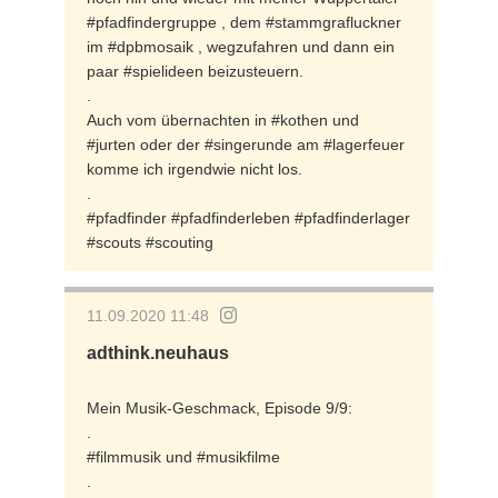
#pfadfindergruppe , dem #stammgrafluckner
im #dpbmosaik , wegzufahren und dann ein
paar #spielideen beizusteuern.
.
Auch vom übernachten in #kothen und
#jurten oder der #singerunde am #lagerfeuer
komme ich irgendwie nicht los.
.
#pfadfinder #pfadfinderleben #pfadfinderlager
#scouts #scouting
11.09.2020 11:48
adthink.neuhaus
Mein Musik-Geschmack, Episode 9/9:
.
#filmmusik und #musikfilme
.