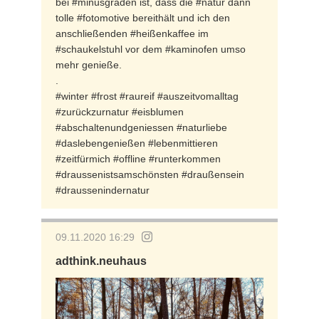
bei #minusgraden ist, dass die #natur dann
tolle #fotomotive bereithält und ich den
anschließenden #heißenkaffee im
#schaukelstuhl vor dem #kaminofen umso
mehr genieße.
.
#winter #frost #raureif #auszeitvomalltag
#zurückzurnatur #eisblumen
#abschaltenundgeniessen #naturliebe
#daslebengenießen #lebenmittieren
#zeitfürmich #offline #runterkommen
#draussenistsamschönsten #draußensein
#draussenindernatur
09.11.2020 16:29
adthink.neuhaus