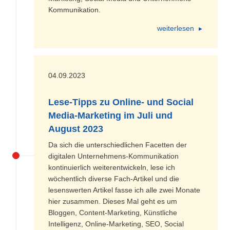
und Social Media-Marketing" mit
Inhouse-Workshops
oder in
Kommunikation.
Seminaren und Lehrgängen bei unter anderem 10 Industrie- und
Handelskammern in 5 Bundesländern:
Themen-
und
Termin-
weiterlesen
Übersicht
/
Praxis-Lehrgang für direkte Umsetzung
/
Teilnehmer/innen-Feedback
.
04.09.2023
Lese-Tipps zu Online- und Social
Media-Marketing im Juli und
August 2023
Da sich die unterschiedlichen Facetten der
digitalen Unternehmens-Kommunikation
kontinuierlich weiterentwickeln, lese ich
wöchentlich diverse Fach-Artikel und die
lesenswerten Artikel fasse ich alle zwei Monate
hier zusammen. Dieses Mal geht es um
Bloggen, Content-Marketing, Künstliche
Intelligenz, Online-Marketing, SEO, Social